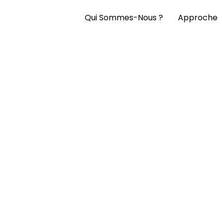
Qui Sommes-Nous ?
Approche
ogramme « Future of Work » de
 » de Paris&Co Nous sommes ravis d’annoncer que Drop’in a récemm
ouvrir de nouvelles perspectives et opportunités. Le programme « F
’événement d’Atout France : Co