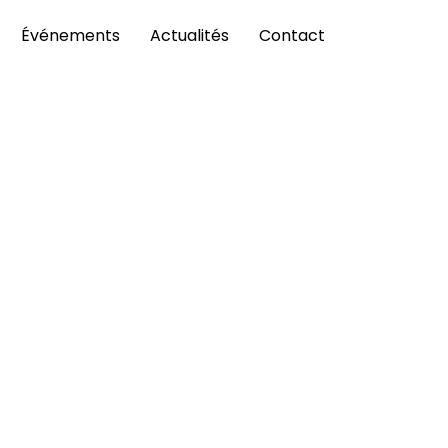
Événements
Actualités
Contact
 Paris & Co
ent intégré le programme « Future of Work » de
uture of Work » de Paris & Co est une initiative
nstruire ensemble le