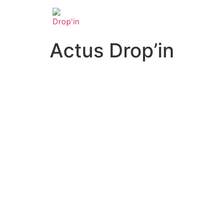
Actus Drop’in
Drop’in intègre le pr
Drop’in intègre le programme « Future of Work
Paris & Co. Cette collaboration promet de nous 
dédiée à la HR Tech, […]
LIRE LA SUITE
Drop’in participe à l